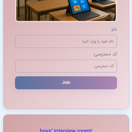
نام:
کد دسترسی:
boys' interview room2